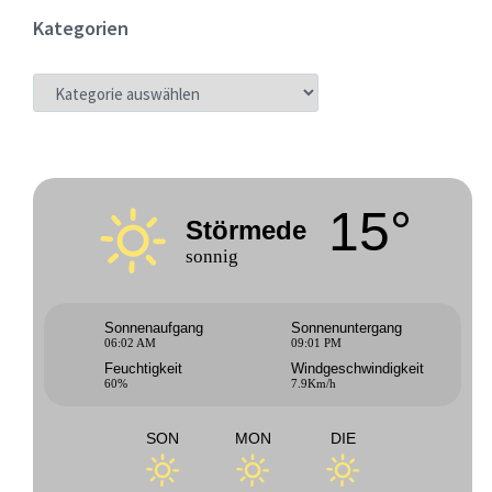
Kategorien
KATEGORIEN
15°
Störmede
sonnig
Sonnenaufgang
Sonnenuntergang
06:02 AM
09:01 PM
Feuchtigkeit
Windgeschwindigkeit
60%
7.9Km/h
SON
MON
DIE