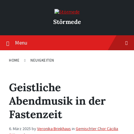
Skip
Skip
Skip
to
to
to
content
main
footer
navigation
Störmede
Menu
HOME
NEUIGKEITEN
Geistliche
Abendmusik in der
Fastenzeit
6. März 2025
by
Veronika Brinkhaus
in
Gemischter Chor Cäcilia