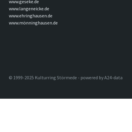
www.geseke.de
www.langeneicke.de
www.ehringhausen.de
www.mönninghausen.de
© 1999-2025 Kulturring Störmede - powered by A24-data