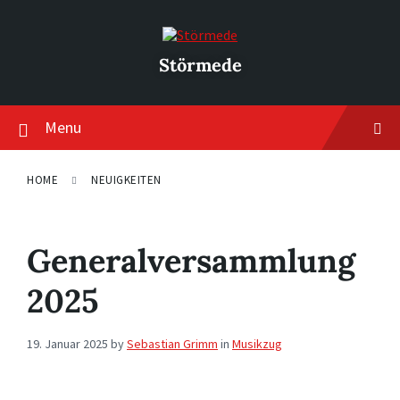
Skip
Skip
Skip
to
to
to
content
main
footer
navigation
Störmede
Menu
HOME
NEUIGKEITEN
Generalversammlung
2025
19. Januar 2025
by
Sebastian Grimm
in
Musikzug