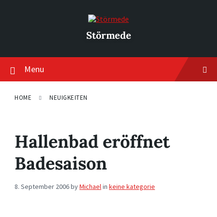
Skip
Skip
Skip
to
to
to
content
main
footer
navigation
Störmede
Menu
HOME
NEUIGKEITEN
Hallenbad eröffnet
Badesaison
8. September 2006
by
Michael
in
keine kategorie