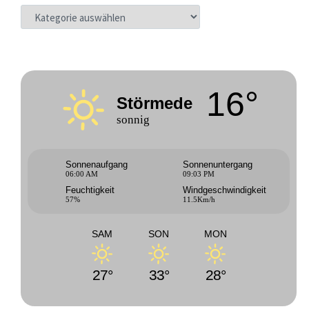
KATEGORIEN
16°
Störmede
sonnig
Sonnenaufgang
Sonnenuntergang
06:00 AM
09:03 PM
Feuchtigkeit
Windgeschwindigkeit
57%
11.5Km/h
SAM
SON
MON
27°
33°
28°