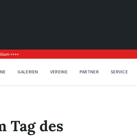
biläum ++++
INE
GALERIEN
VEREINE
PARTNER
SERVICE
m Tag des