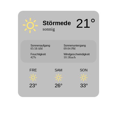
21°
Störmede
sonnig
Sonnenaufgang
Sonnenuntergang
05:58 AM
09:04 PM
Feuchtigkeit
Windgeschwindigkeit
42%
10.1Km/h
FRE
SAM
SON
23°
26°
33°