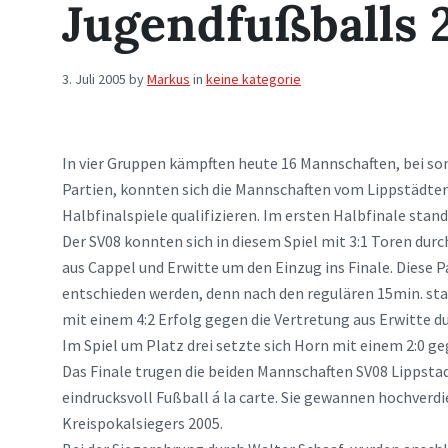
Jugendfußballs 
3. Juli 2005
by
Markus
in
keine kategorie
In vier Gruppen kämpften heute 16 Mannschaften, bei so
Partien, konnten sich die Mannschaften vom Lippstädter 
Halbfinalspiele qualifizieren. Im ersten Halbfinale sta
Der SV08 konnten sich in diesem Spiel mit 3:1 Toren du
aus Cappel und Erwitte um den Einzug ins Finale. Diese 
entschieden werden, denn nach den regulären 15min. sta
mit einem 4:2 Erfolg gegen die Vertretung aus Erwitte d
Im Spiel um Platz drei setzte sich Horn mit einem 2:0 geg
Das Finale trugen die beiden Mannschaften SV08 Lippstad
eindrucksvoll Fußball á la carte. Sie gewannen hochverdie
Kreispokalsiegers 2005.