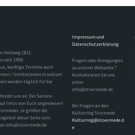
Impressum und
Datenschutzerklärung
m Hellweg (B1).
n seit 1999.
Fragen oder Anregungen
sse, künftige Termine auch
zu unserer Webseite ?
rmen / Institutionen in und um
Kontaktieren Sie uns
nen werden täglich für Sie
unter
info@stoermede.de.
hreibt uns an. Der Service-
 auf Infos von Euch angewiesen!
Bei Fragen an den
törmeder. Je größer die
Kulturring Störmede
ngebot dieser Seite sein.
Kulturring@stoermede.d
l an info@stoermede.de
e