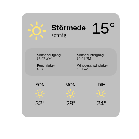
15°
Störmede
sonnig
Sonnenaufgang
Sonnenuntergang
06:02 AM
09:01 PM
Feuchtigkeit
Windgeschwindigkeit
60%
7.9Km/h
SON
MON
DIE
32°
28°
24°