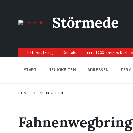
Skip
Skip
Skip
to
to
to
content
main
footer
Störmede
navigation
Unterstützung
Kontakt
++++ 1200 jähriges Dorfju
START
NEUIGKEITEN
ADRESSEN
TERM
HOME
NEUIGKEITEN
Fahnenwegbring