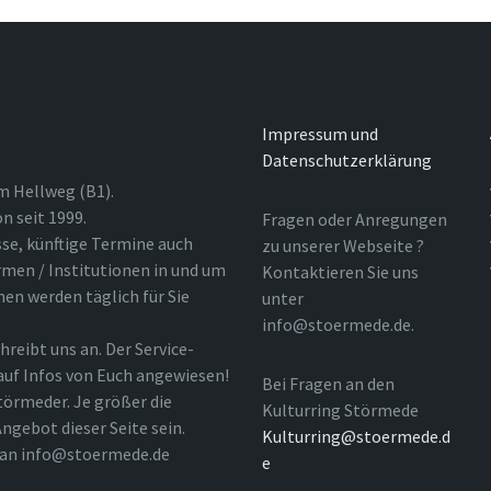
Impressum und
Datenschutzerklärung
m Hellweg (B1).
n seit 1999.
Fragen oder Anregungen
sse, künftige Termine auch
zu unserer Webseite ?
rmen / Institutionen in und um
Kontaktieren Sie uns
nen werden täglich für Sie
unter
info@stoermede.de.
hreibt uns an. Der Service-
 auf Infos von Euch angewiesen!
Bei Fragen an den
törmeder. Je größer die
Kulturring Störmede
ngebot dieser Seite sein.
Kulturring@stoermede.d
l an info@stoermede.de
e