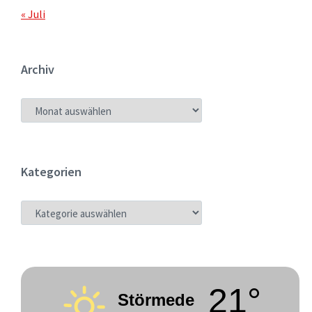
« Juli
Archiv
ARCHIV
Kategorien
KATEGORIEN
21°
Störmede