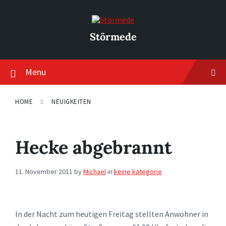
Skip
Skip
Skip
to
to
to
content
main
footer
navigation
Störmede
Menu
HOME
NEUIGKEITEN
Hecke abgebrannt
11. November 2011
by
Michael
in
keine kategorie
In der Nacht zum heutigen Freitag stellten Anwohner in