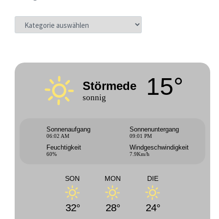
KATEGORIEN
15°
Störmede
sonnig
Sonnenaufgang
Sonnenuntergang
06:02 AM
09:01 PM
Feuchtigkeit
Windgeschwindigkeit
60%
7.9Km/h
SON
MON
DIE
32°
28°
24°