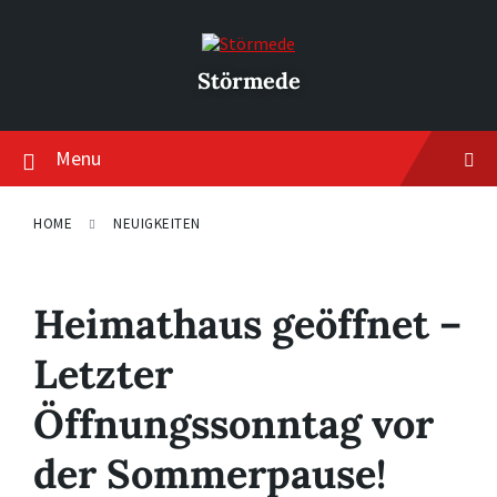
Skip
Skip
Skip
to
to
to
content
main
footer
navigation
Störmede
Menu
HOME
NEUIGKEITEN
Heimathaus geöffnet –
Letzter
Öffnungssonntag vor
der Sommerpause!