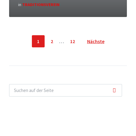
in
TRADITIONSVEREIN
Seitennummerierung
1
2
…
12
Nächste
der
Beiträge