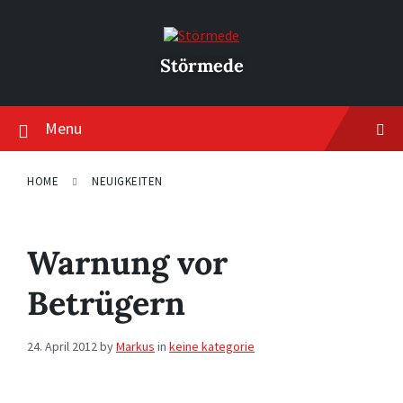
Skip
Skip
Skip
to
to
to
content
main
footer
navigation
Störmede
Menu
HOME
NEUIGKEITEN
Warnung vor
Betrügern
24. April 2012
by
Markus
in
keine kategorie