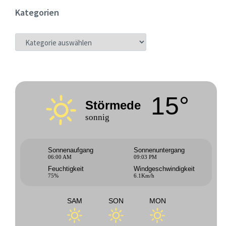
Kategorien
KATEGORIEN
15°
Störmede
sonnig
Sonnenaufgang
Sonnenuntergang
06:00 AM
09:03 PM
Feuchtigkeit
Windgeschwindigkeit
75%
6.1Km/h
SAM
SON
MON