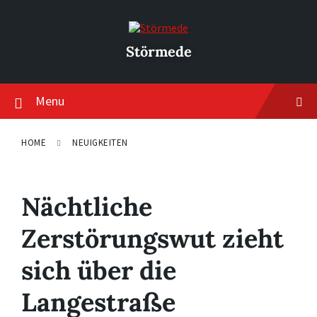
Skip
Skip
Skip
to
to
to
content
main
footer
navigation
Störmede
Menu
HOME
NEUIGKEITEN
Nächtliche
Zerstörungswut zieht
sich über die
Langestraße