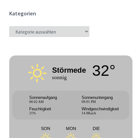
Kategorien
KATEGORIEN
32°
Störmede
sonnig
Sonnenaufgang
Sonnenuntergang
06:02 AM
09:01 PM
Feuchtigkeit
Windgeschwindigkeit
21%
14.8Km/h
SON
MON
DIE