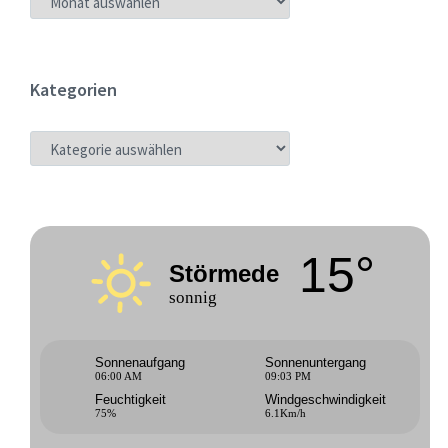
Kategorien
KATEGORIEN
15°
Störmede
sonnig
Sonnenaufgang
Sonnenuntergang
06:00 AM
09:03 PM
Feuchtigkeit
Windgeschwindigkeit
75%
6.1Km/h