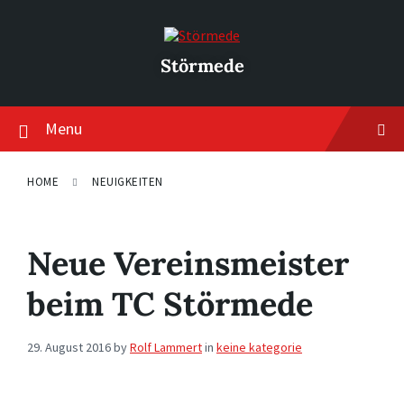
Skip
Skip
Skip
to
to
to
content
main
footer
navigation
Störmede
Menu
HOME
NEUIGKEITEN
Neue Vereinsmeister
beim TC Störmede
29. August 2016
by
Rolf Lammert
in
keine kategorie