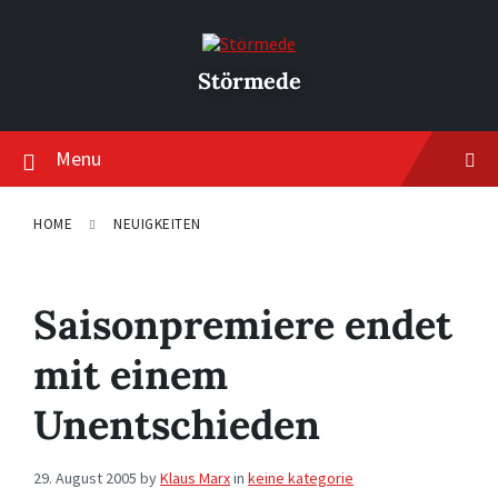
Skip
Skip
Skip
to
to
to
content
main
footer
navigation
Störmede
Menu
HOME
NEUIGKEITEN
Saisonpremiere endet
mit einem
Unentschieden
29. August 2005
by
Klaus Marx
in
keine kategorie