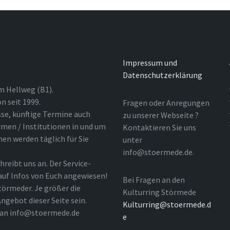
Impressum und
Datenschutzerklärung
m Hellweg (B1).
n seit 1999.
Fragen oder Anregungen
sse, künftige Termine auch
zu unserer Webseite ?
rmen / Institutionen in und um
Kontaktieren Sie uns
nen werden täglich für Sie
unter
info@stoermede.de.
hreibt uns an. Der Service-
 auf Infos von Euch angewiesen!
Bei Fragen an den
törmeder. Je größer die
Kulturring Störmede
ngebot dieser Seite sein.
Kulturring@stoermede.d
l an info@stoermede.de
e