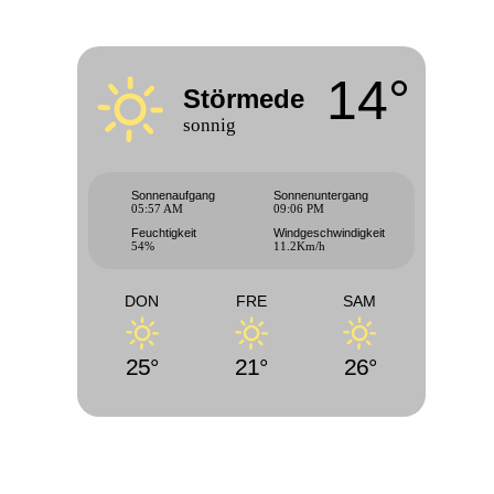
14°
Störmede
sonnig
Sonnenaufgang
Sonnenuntergang
05:57 AM
09:06 PM
Feuchtigkeit
Windgeschwindigkeit
54%
11.2Km/h
DON
FRE
SAM
25°
21°
26°