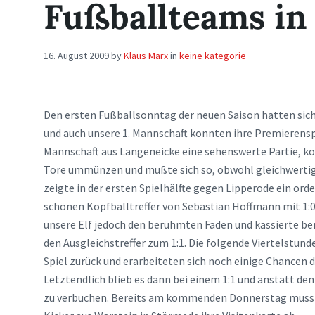
Fußballteams in
16. August 2009
by
Klaus Marx
in
keine kategorie
Den ersten Fußballsonntag der neuen Saison hatten sich 
und auch unsere 1. Mannschaft konnten ihre Premierenspi
Mannschaft aus Langeneicke eine sehenswerte Partie, kon
Tore ummünzen und mußte sich so, obwohl gleichwertig,
zeigte in der ersten Spielhälfte gegen Lipperode ein orde
schönen Kopfballtreffer von Sebastian Hoffmann mit 1:0
unsere Elf jedoch den berühmten Faden und kassierte ber
den Ausgleichstreffer zum 1:1. Die folgende Viertelstund
Spiel zurück und erarbeiteten sich noch einige Chancen 
Letztendlich blieb es dann bei einem 1:1 und anstatt den
zu verbuchen. Bereits am kommenden Donnerstag muss un