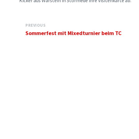
Kicker aus Warstein in Störmede ihre Visitenkarte ab.
PREVIOUS
Sommerfest mit Mixedturnier beim TC