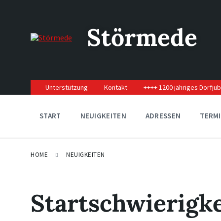
Skip
Skip
Skip
to
to
to
content
main
footer
Störmede
navigation
Unterstützung
Kontakt
++++ 1200 jähriges Dorfju
START
NEUIGKEITEN
ADRESSEN
TERM
HOME
NEUIGKEITEN
Startschwierigke