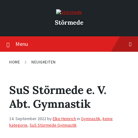
Skip
Skip
Skip
to
to
to
content
main
footer
navigation
Störmede
Menu
HOME
NEUIGKEITEN
SuS Störmede e. V.
Abt. Gymnastik
14. September 2022
by
Elke Heinrich
in
Gymnastik
,
keine
kategorie
,
SuS Störmede Gymnastik