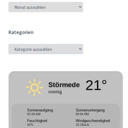
ARCHIV
Kategorien
KATEGORIEN
21°
Störmede
sonnig
Sonnenaufgang
Sonnenuntergang
05:58 AM
09:04 PM
Feuchtigkeit
Windgeschwindigkeit
42%
10.1Km/h