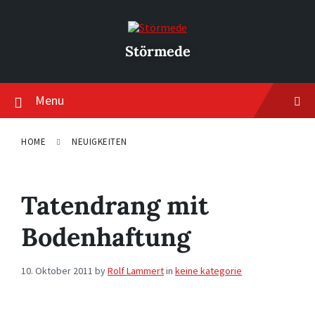
Skip
Skip
Skip
to
to
to
content
main
footer
navigation
Störmede
Menu
HOME
NEUIGKEITEN
Tatendrang mit
Bodenhaftung
10. Oktober 2011
by
Rolf Lammert
in
keine kategorie