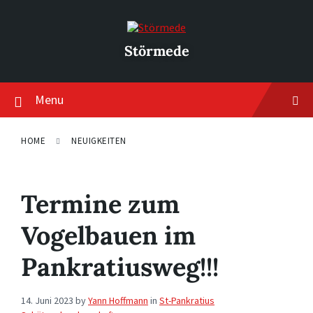
Skip
Skip
Skip
to
to
to
content
main
footer
navigation
Störmede
Menu
HOME
NEUIGKEITEN
Termine zum
Vogelbauen im
Pankratiusweg!!!
14. Juni 2023
by
Yann Hoffmann
in
St-Pankratius