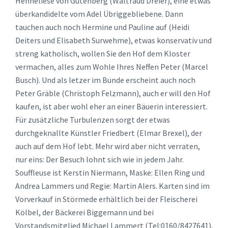
Henneliese von Gutenberg (Waltraud Dreier), eine etwas
überkandidelte vom Adel Übriggebliebene. Dann
tauchen auch noch Hermine und Pauline auf (Heidi
Deiters und Elisabeth Surwehme), etwas konservativ und
streng katholisch, wollen Sie den Hof dem Kloster
vermachen, alles zum Wohle Ihres Neffen Peter (Marcel
Busch). Und als letzer im Bunde erscheint auch noch
Peter Gräble (Christoph Felzmann), auch er will den Hof
kaufen, ist aber wohl eher an einer Bäuerin interessiert.
Für zusätzliche Turbulenzen sorgt der etwas
durchgeknallte Künstler Friedbert (Elmar Brexel), der
auch auf dem Hof lebt. Mehr wird aber nicht verraten,
nur eins: Der Besuch lohnt sich wie in jedem Jahr.
Souffleuse ist Kerstin Niermann, Maske: Ellen Ring und
Andrea Lammers und Regie: Martin Alers. Karten sind im
Vorverkauf in Störmede erhältlich bei der Fleischerei
Kölbel, der Bäckerei Biggemann und bei
Vorstandsmitglied Michael Lammert (Tel:0160/8427641).