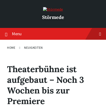
Skip
Skip
Skip
to
to
to
content
main
footer
navigation
Störmede
Menu
HOME
NEUIGKEITEN
Theaterbühne ist
aufgebaut – Noch 3
Wochen bis zur
Premiere