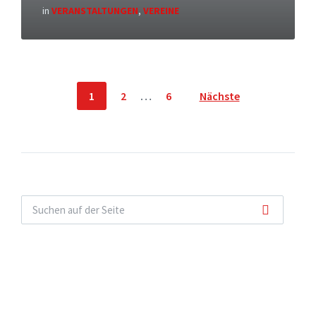
in
VERANSTALTUNGEN
,
VEREINE
Seitennummerierung
1
2
…
6
Nächste
der
Beiträge