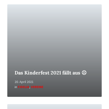
Read
More
Das Kinderfest 2021 fällt aus ☹
20. April 2021
in
FIDELIA
,
VEREINE
Read