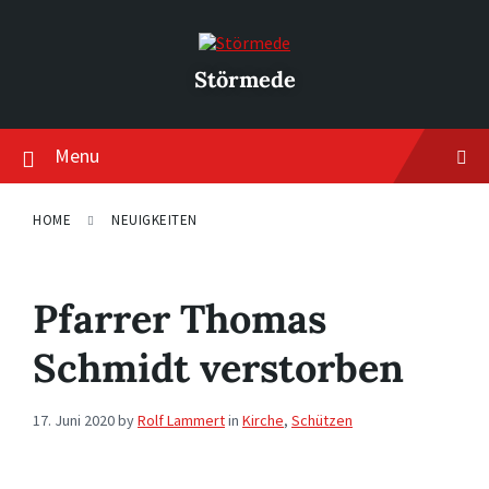
Skip
Skip
Skip
to
to
to
content
main
footer
navigation
Störmede
Menu
HOME
NEUIGKEITEN
Pfarrer Thomas
Schmidt verstorben
17. Juni 2020
by
Rolf Lammert
in
Kirche
,
Schützen