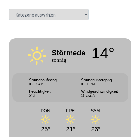
KATEGORIEN
14°
Störmede
sonnig
Sonnenaufgang
Sonnenuntergang
05:57 AM
09:06 PM
Feuchtigkeit
Windgeschwindigkeit
54%
11.2Km/h
DON
FRE
SAM
25°
21°
26°