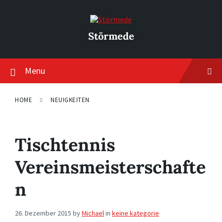
Skip
Skip
Skip
to
to
to
content
main
footer
navigation
Störmede
Menu
HOME
NEUIGKEITEN
Tischtennis
Vereinsmeisterschafte
n
26. Dezember 2015
by
Michael
in
keine kategorie