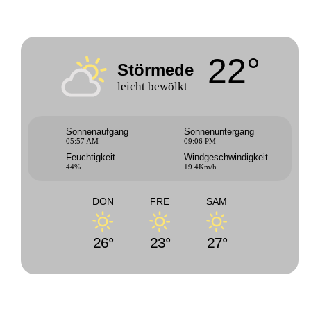
22°
Störmede
leicht bewölkt
Sonnenaufgang
Sonnenuntergang
05:57 AM
09:06 PM
Feuchtigkeit
Windgeschwindigkeit
44%
19.4Km/h
DON
FRE
SAM
26°
23°
27°