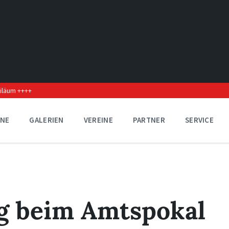
biläum ++++
INE
GALERIEN
VEREINE
PARTNER
SERVICE
ng beim Amtspokal