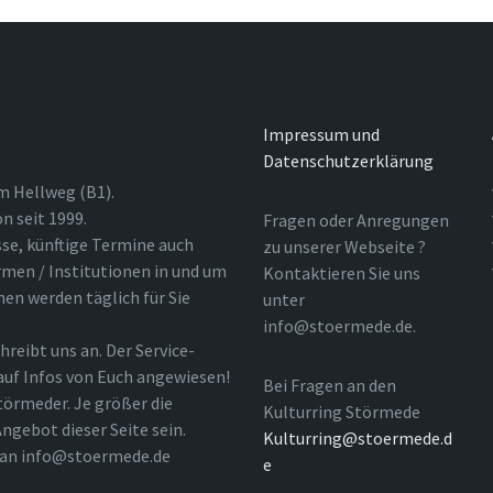
Impressum und
Datenschutzerklärung
m Hellweg (B1).
n seit 1999.
Fragen oder Anregungen
sse, künftige Termine auch
zu unserer Webseite ?
rmen / Institutionen in und um
Kontaktieren Sie uns
nen werden täglich für Sie
unter
info@stoermede.de.
hreibt uns an. Der Service-
 auf Infos von Euch angewiesen!
Bei Fragen an den
törmeder. Je größer die
Kulturring Störmede
ngebot dieser Seite sein.
Kulturring@stoermede.d
l an info@stoermede.de
e