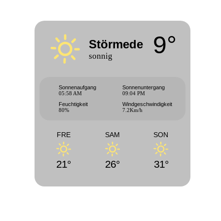
9°
Störmede
sonnig
Sonnenaufgang
Sonnenuntergang
05:58 AM
09:04 PM
Feuchtigkeit
Windgeschwindigkeit
80%
7.2Km/h
FRE
SAM
SON
21°
26°
31°