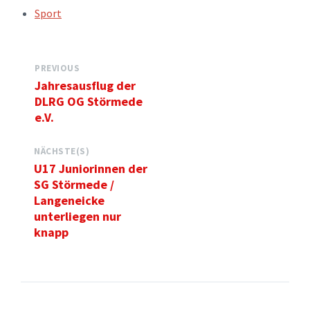
TAGS:
Sport
PREVIOUS
Jahresausflug der
DLRG OG Störmede
e.V.
NÄCHSTE(S)
U17 Juniorinnen der
SG Störmede /
Langeneicke
unterliegen nur
knapp