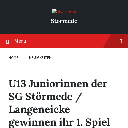
Skip
Skip
Skip
to
to
to
content
main
footer
navigation
Störmede
Menu
HOME
NEUIGKEITEN
U13 Juniorinnen der
SG Störmede /
Langeneicke
gewinnen ihr 1. Spiel