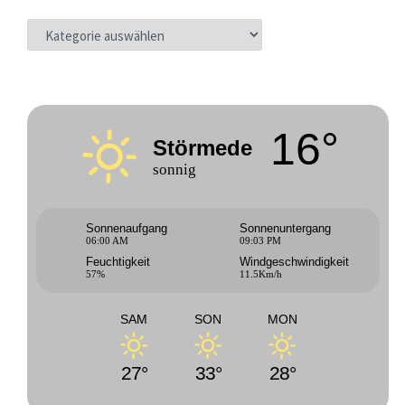
KATEGORIEN
16°
Störmede
sonnig
Sonnenaufgang
Sonnenuntergang
06:00 AM
09:03 PM
Feuchtigkeit
Windgeschwindigkeit
57%
11.5Km/h
SAM
SON
MON
27°
33°
28°