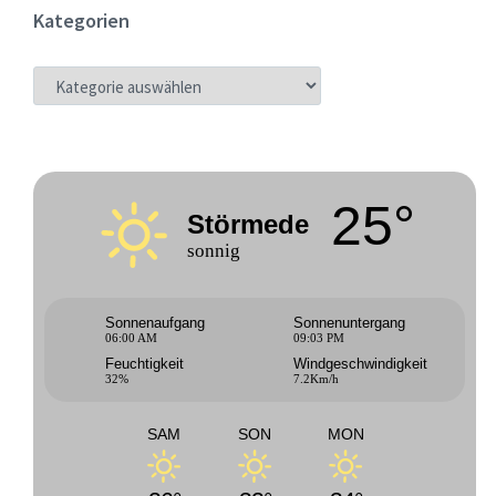
Kategorien
KATEGORIEN
25°
Störmede
sonnig
Sonnenaufgang
Sonnenuntergang
06:00 AM
09:03 PM
Feuchtigkeit
Windgeschwindigkeit
32%
7.2Km/h
SAM
SON
MON