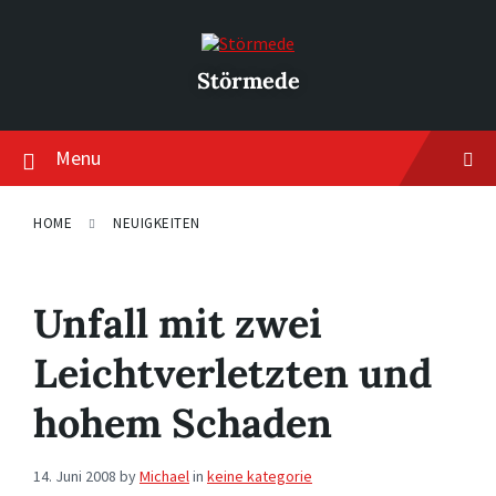
Skip
Skip
Skip
to
to
to
content
main
footer
navigation
Störmede
Menu
HOME
NEUIGKEITEN
Unfall mit zwei
Leichtverletzten und
hohem Schaden
14. Juni 2008
by
Michael
in
keine kategorie