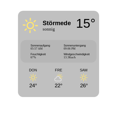
15°
Störmede
sonnig
Sonnenaufgang
Sonnenuntergang
05:57 AM
09:06 PM
Feuchtigkeit
Windgeschwindigkeit
67%
13.3Km/h
DON
FRE
SAM
24°
22°
26°