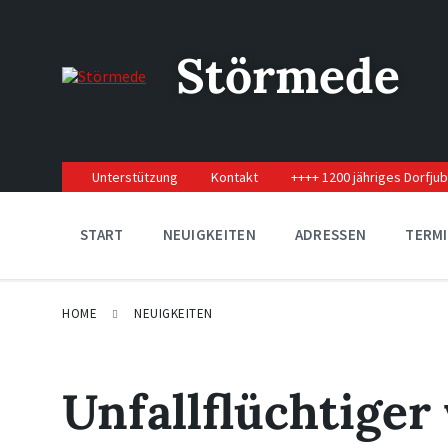
Skip
Skip
Skip
to
to
to
content
main
footer
Störmede
navigation
Unterstützung
Kontakt
++++ 1200 jähriges Dorfju
START
NEUIGKEITEN
ADRESSEN
TERM
HOME
NEUIGKEITEN
Unfallflüchtiger