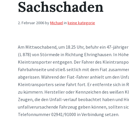
Sachschaden
2. Februar 2006
by
Michael
in
keine kategorie
Am Mittwochabend, um 18.25 Uhr, befuhr ein 47-jährige
(L 878) von Störmede in Richtung Ehringhausen. In Höhe
Kleintransporter entgegen. Der Fahrer des Kleintranspor
Fahrbahnseite und stieß seitlich mit dem Fiat zusammen.
abgerissen. Während der Fiat-Fahrer anhielt um den Unfa
Kleintransporters seine Fahrt fort. Er entfernte sich i
zu kümmern. Hersteller oder Kennzeichen des weißen Kle
Zeugen, die den Unfall-verlauf beobachtet haben und Hi
unfallverursachende Fahrzeug geben können, sollten sich
Telefonnummer 02941/91000 in Verbindung setzen.