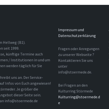
Impressum und
Datenschutzerklärung
m Hellweg (B1).
n seit 1999.
Fragen oder Anregungen
sse, künftige Termine auch
zu unserer Webseite ?
rmen / Institutionen in und um
Kontaktieren Sie uns
nen werden täglich für Sie
unter
info@stoermede.de.
hreibt uns an. Der Service-
 auf Infos von Euch angewiesen!
Bei Fragen an den
törmeder. Je größer die
Kulturring Störmede
ngebot dieser Seite sein.
Kulturring@stoermede.d
l an info@stoermede.de
e