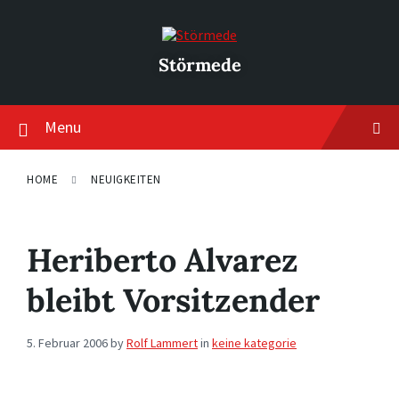
Skip
Skip
Skip
to
to
to
content
main
footer
navigation
Störmede
Menu
HOME
NEUIGKEITEN
Heriberto Alvarez
bleibt Vorsitzender
5. Februar 2006
by
Rolf Lammert
in
keine kategorie