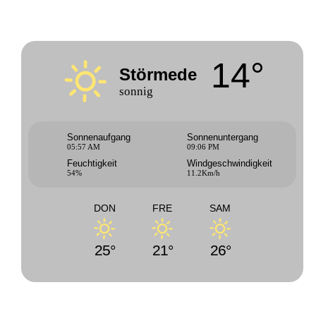
14°
Störmede
sonnig
Sonnenaufgang
Sonnenuntergang
05:57 AM
09:06 PM
Feuchtigkeit
Windgeschwindigkeit
54%
11.2Km/h
DON
FRE
SAM
25°
21°
26°