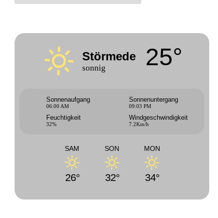
25°
Störmede
sonnig
Sonnenaufgang
Sonnenuntergang
06:00 AM
09:03 PM
Feuchtigkeit
Windgeschwindigkeit
32%
7.2Km/h
SAM
SON
MON
26°
32°
34°