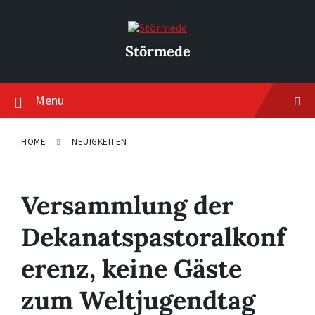
Skip
Skip
Skip
to
to
to
content
main
footer
navigation
Störmede
Menu
HOME
NEUIGKEITEN
Versammlung der
Dekanatspastoralkonf
erenz, keine Gäste
zum Weltjugendtag