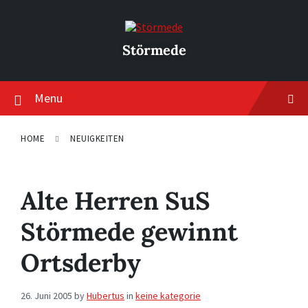
Skip
Skip
Skip
to
to
to
content
main
footer
navigation
Störmede
Menu
HOME
NEUIGKEITEN
Alte Herren SuS
Störmede gewinnt
Ortsderby
26. Juni 2005
by
Hubertus
in
keine kategorie