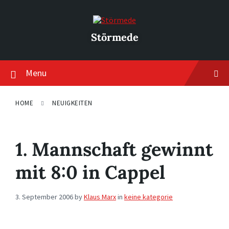
Skip
Skip
Skip
to
to
to
content
main
footer
navigation
Störmede
Menu
HOME
NEUIGKEITEN
1. Mannschaft gewinnt
mit 8:0 in Cappel
3. September 2006
by
Klaus Marx
in
keine kategorie