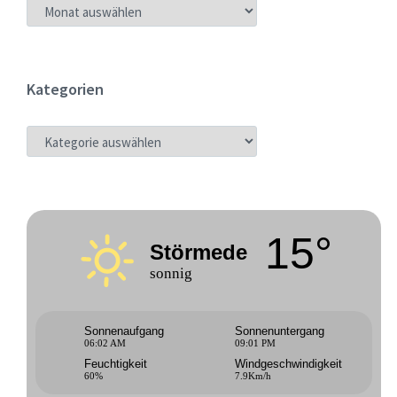
ARCHIV
Kategorien
KATEGORIEN
15°
Störmede
sonnig
Sonnenaufgang
Sonnenuntergang
06:02 AM
09:01 PM
Feuchtigkeit
Windgeschwindigkeit
60%
7.9Km/h