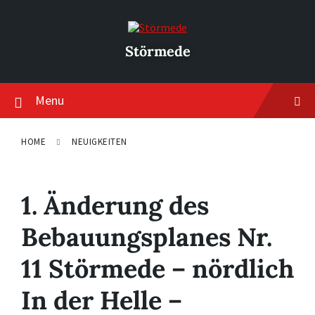
Skip
Skip
Skip
to
to
to
content
main
footer
navigation
Störmede
Menu
HOME
NEUIGKEITEN
1. Änderung des
Bebauungsplanes Nr.
11 Störmede – nördlich
In der Helle –