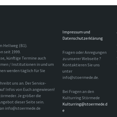
Impressum und
Datenschutzerklärung
m Hellweg (B1).
n seit 1999.
Fragen oder Anregungen
sse, künftige Termine auch
zu unserer Webseite ?
rmen / Institutionen in und um
Kontaktieren Sie uns
nen werden täglich für Sie
unter
info@stoermede.de.
hreibt uns an. Der Service-
 auf Infos von Euch angewiesen!
Bei Fragen an den
törmeder. Je größer die
Kulturring Störmede
ngebot dieser Seite sein.
Kulturring@stoermede.d
l an info@stoermede.de
e