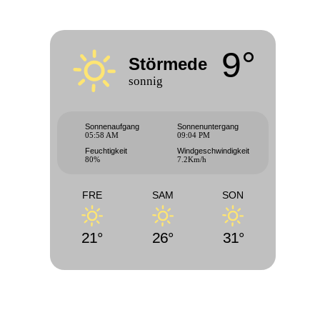
9°
Störmede
sonnig
Sonnenaufgang
Sonnenuntergang
05:58 AM
09:04 PM
Feuchtigkeit
Windgeschwindigkeit
80%
7.2Km/h
FRE
SAM
SON
21°
26°
31°