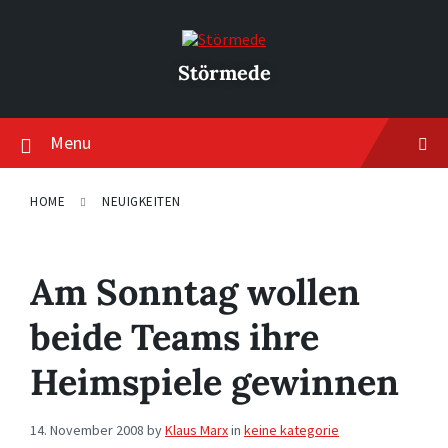
Skip
Skip
Skip
to
to
to
content
main
footer
navigation
Störmede
Menu
HOME
NEUIGKEITEN
Am Sonntag wollen
beide Teams ihre
Heimspiele gewinnen
14. November 2008
by
Klaus Marx
in
keine kategorie