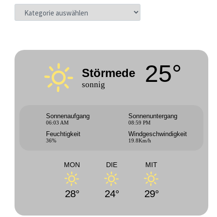
KATEGORIEN
25°
Störmede
sonnig
Sonnenaufgang
Sonnenuntergang
06:03 AM
08:59 PM
Feuchtigkeit
Windgeschwindigkeit
36%
19.8Km/h
MON
DIE
MIT
28°
24°
29°