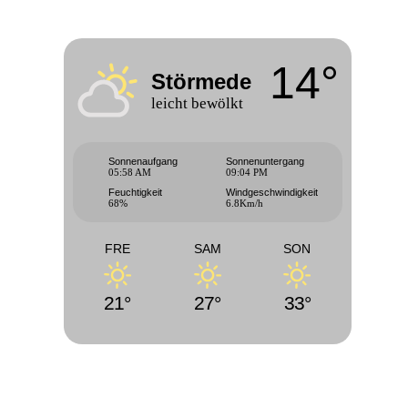
14°
Störmede
leicht bewölkt
Sonnenaufgang
Sonnenuntergang
05:58 AM
09:04 PM
Feuchtigkeit
Windgeschwindigkeit
68%
6.8Km/h
FRE
SAM
SON
21°
27°
33°