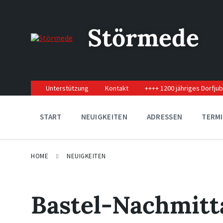
Skip
Skip
Skip
to
to
to
content
main
footer
Störmede
navigation
Unterstützung
Kontakt
++++ 1200 jähriges Dorfju
START
NEUIGKEITEN
ADRESSEN
TERM
HOME
NEUIGKEITEN
Bastel-Nachmitt