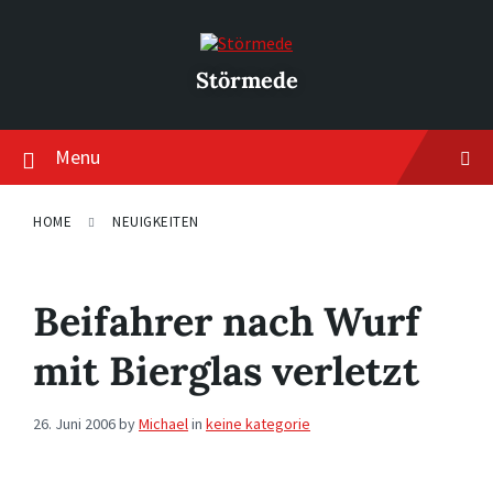
Skip
Skip
Skip
to
to
to
content
main
footer
navigation
Störmede
Menu
HOME
NEUIGKEITEN
Beifahrer nach Wurf
mit Bierglas verletzt
26. Juni 2006
by
Michael
in
keine kategorie