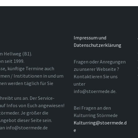
Impressum und
Datenschutzerklärung
m Hellweg (B1).
n seit 1999.
Fragen oder Anregungen
sse, künftige Termine auch
zu unserer Webseite ?
rmen / Institutionen in und um
Kontaktieren Sie uns
nen werden täglich für Sie
unter
info@stoermede.de.
hreibt uns an. Der Service-
 auf Infos von Euch angewiesen!
Bei Fragen an den
törmeder. Je größer die
Kulturring Störmede
ngebot dieser Seite sein.
Kulturring@stoermede.d
l an info@stoermede.de
e