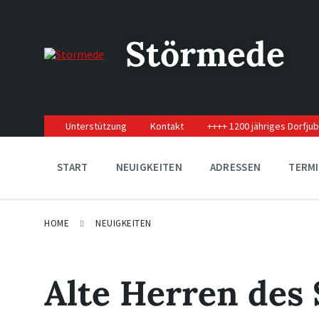
Skip
Skip
Skip
to
to
to
content
main
footer
Störmede
navigation
Unterstützung
Kontakt
++++ 1200 jähriges Dorfju
START
NEUIGKEITEN
ADRESSEN
TERM
HOME
NEUIGKEITEN
Alte Herren des