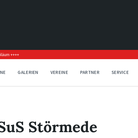
biläum ++++
INE
GALERIEN
VEREINE
PARTNER
SERVICE
 SuS Störmede