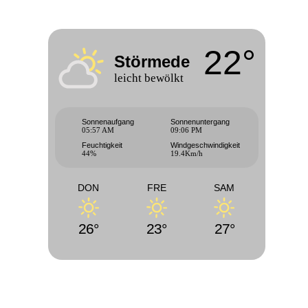
22°
Störmede
leicht bewölkt
Sonnenaufgang
Sonnenuntergang
05:57 AM
09:06 PM
Feuchtigkeit
Windgeschwindigkeit
44%
19.4Km/h
DON
FRE
SAM
26°
23°
27°