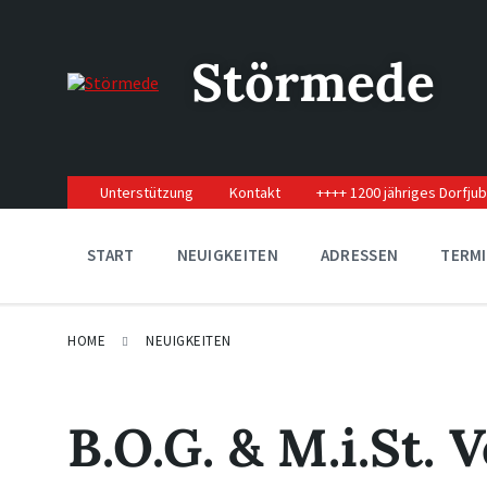
Skip
Skip
Skip
to
to
to
content
main
footer
Störmede
navigation
Unterstützung
Kontakt
++++ 1200 jähriges Dorfju
START
NEUIGKEITEN
ADRESSEN
TERM
HOME
NEUIGKEITEN
B.O.G. & M.i.St. 