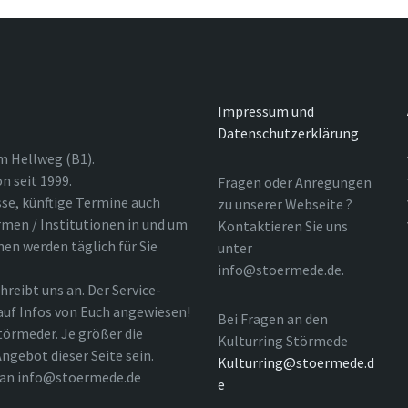
Impressum und
Datenschutzerklärung
m Hellweg (B1).
n seit 1999.
Fragen oder Anregungen
sse, künftige Termine auch
zu unserer Webseite ?
rmen / Institutionen in und um
Kontaktieren Sie uns
nen werden täglich für Sie
unter
info@stoermede.de.
hreibt uns an. Der Service-
 auf Infos von Euch angewiesen!
Bei Fragen an den
törmeder. Je größer die
Kulturring Störmede
ngebot dieser Seite sein.
Kulturring@stoermede.d
l an info@stoermede.de
e