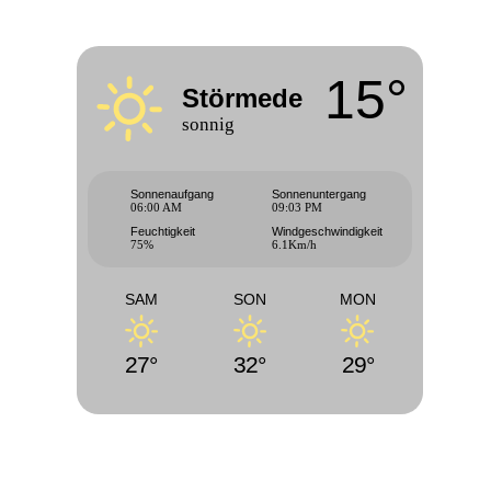
15°
Störmede
sonnig
Sonnenaufgang
Sonnenuntergang
06:00 AM
09:03 PM
Feuchtigkeit
Windgeschwindigkeit
75%
6.1Km/h
SAM
SON
MON
27°
32°
29°