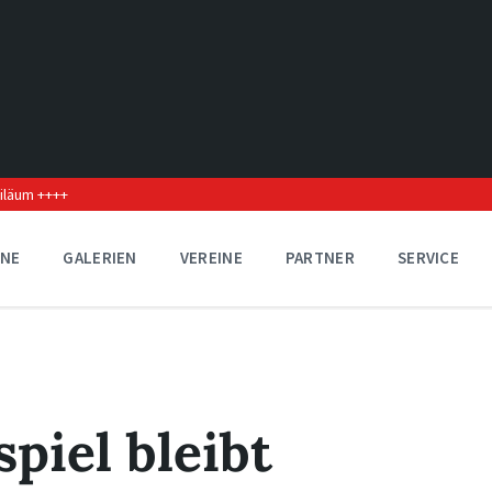
biläum ++++
INE
GALERIEN
VEREINE
PARTNER
SERVICE
piel bleibt