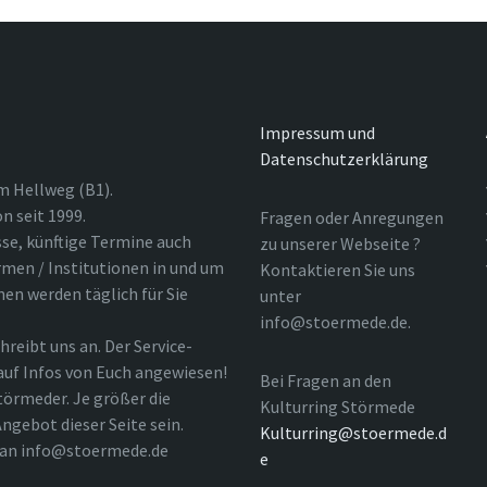
Impressum und
Datenschutzerklärung
m Hellweg (B1).
n seit 1999.
Fragen oder Anregungen
sse, künftige Termine auch
zu unserer Webseite ?
rmen / Institutionen in und um
Kontaktieren Sie uns
nen werden täglich für Sie
unter
info@stoermede.de.
hreibt uns an. Der Service-
 auf Infos von Euch angewiesen!
Bei Fragen an den
törmeder. Je größer die
Kulturring Störmede
ngebot dieser Seite sein.
Kulturring@stoermede.d
l an info@stoermede.de
e