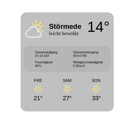
14°
Störmede
leicht bewölkt
Sonnenaufgang
Sonnenuntergang
05:58 AM
09:04 PM
Feuchtigkeit
Windgeschwindigkeit
68%
6.8Km/h
FRE
SAM
SON
21°
27°
33°