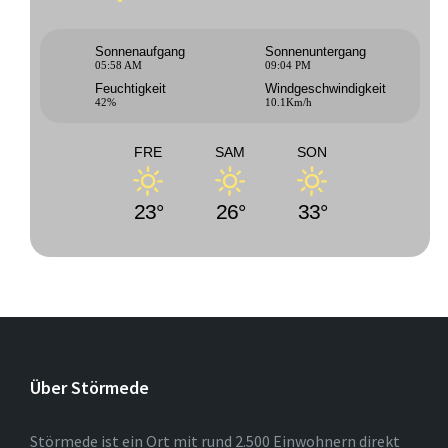
Sonnenaufgang
Sonnenuntergang
05:58 AM
09:04 PM
Feuchtigkeit
Windgeschwindigkeit
42%
10.1Km/h
FRE
SAM
SON
23°
26°
33°
Über Störmede
Störmede ist ein Ort mit rund 2.500 Einwohnern direkt