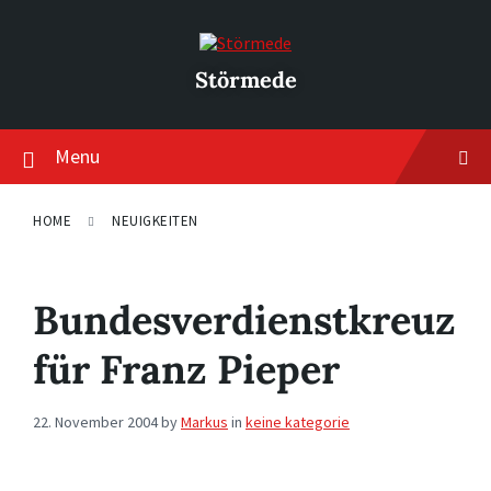
Skip
Skip
Skip
to
to
to
content
main
footer
navigation
Störmede
Menu
HOME
NEUIGKEITEN
Bundesverdienstkreuz
für Franz Pieper
22. November 2004
by
Markus
in
keine kategorie