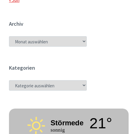
« Juli
Archiv
ARCHIV
Kategorien
KATEGORIEN
21°
Störmede
sonnig