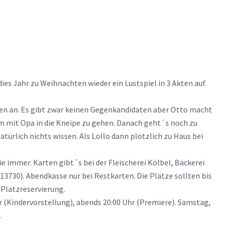
 dies Jahr zu Weihnachten wieder ein Lustspiel in 3 Akten auf.
en an. Es gibt zwar keinen Gegenkandidaten aber Otto macht
m mit Opa in die Kneipe zu gehen. Danach geht´s noch zu
atürlich nichts wissen. Als Lollo dann plötzlich zu Haus bei
ie immer. Karten gibt´s bei der Fleischerei Kölbel, Bäckerei
730). Abendkasse nur bei Restkarten. Die Plätze sollten bis
Platzreservierung.
r (Kindervorstellung), abends 20:00 Uhr (Premiere). Samstag,
.