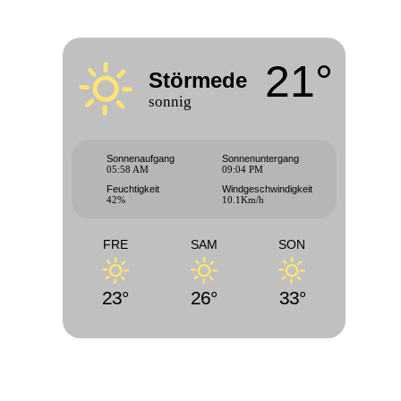
21°
Störmede
sonnig
Sonnenaufgang
Sonnenuntergang
05:58 AM
09:04 PM
Feuchtigkeit
Windgeschwindigkeit
42%
10.1Km/h
FRE
SAM
SON
23°
26°
33°