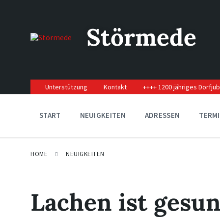
Skip
Skip
Skip
to
to
to
content
main
footer
Störmede
navigation
Unterstützung
Kontakt
++++ 1200 jähriges Dorfju
START
NEUIGKEITEN
ADRESSEN
TERM
HOME
NEUIGKEITEN
Lachen ist gesund