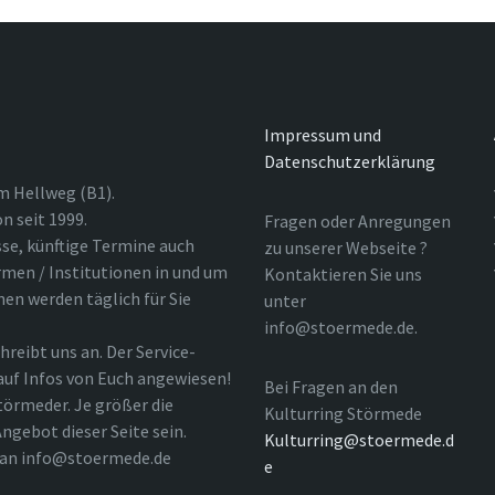
Impressum und
Datenschutzerklärung
m Hellweg (B1).
n seit 1999.
Fragen oder Anregungen
sse, künftige Termine auch
zu unserer Webseite ?
rmen / Institutionen in und um
Kontaktieren Sie uns
nen werden täglich für Sie
unter
info@stoermede.de.
hreibt uns an. Der Service-
 auf Infos von Euch angewiesen!
Bei Fragen an den
törmeder. Je größer die
Kulturring Störmede
ngebot dieser Seite sein.
Kulturring@stoermede.d
l an info@stoermede.de
e