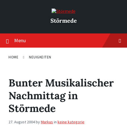
Skip
Skip
Skip
to
to
to
content
main
footer
navigation
Störmede
Menu
HOME
NEUIGKEITEN
Bunter Musikalischer
Nachmittag in
Störmede
27. August 2004
by
Markus
in
keine kategorie