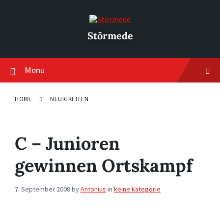
Skip
Skip
Skip
to
to
to
content
main
footer
navigation
Störmede
Menu
HOME
NEUIGKEITEN
C – Junioren
gewinnen Ortskampf
7. September 2008
by
Antonius
in
keine kategorie