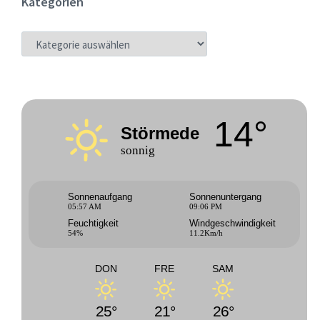
Kategorien
KATEGORIEN
14°
Störmede
sonnig
Sonnenaufgang
Sonnenuntergang
05:57 AM
09:06 PM
Feuchtigkeit
Windgeschwindigkeit
54%
11.2Km/h
DON
FRE
SAM
25°
21°
26°