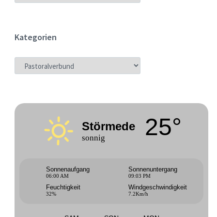
Kategorien
KATEGORIEN
25°
Störmede
sonnig
Sonnenaufgang
Sonnenuntergang
06:00 AM
09:03 PM
Feuchtigkeit
Windgeschwindigkeit
32%
7.2Km/h