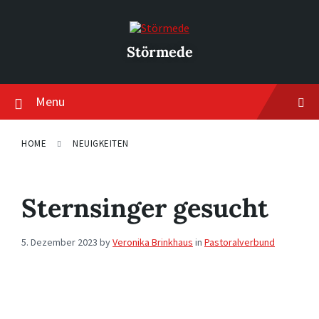
Skip
Skip
Skip
to
to
to
content
main
footer
navigation
Störmede
Menu
HOME
NEUIGKEITEN
Sternsinger gesucht
5. Dezember 2023
by
Veronika Brinkhaus
in
Pastoralverbund