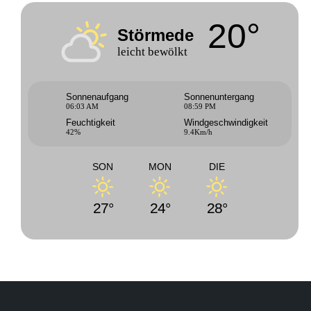
20°
Störmede
leicht bewölkt
Sonnenaufgang
Sonnenuntergang
06:03 AM
08:59 PM
Feuchtigkeit
Windgeschwindigkeit
42%
9.4Km/h
SON
MON
DIE
27°
24°
28°