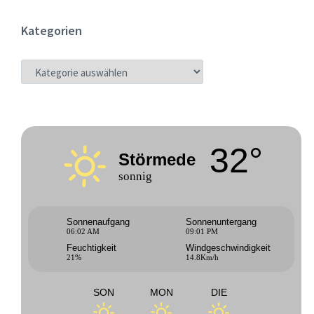
Kategorien
KATEGORIEN
32°
Störmede
sonnig
Sonnenaufgang
Sonnenuntergang
06:02 AM
09:01 PM
Feuchtigkeit
Windgeschwindigkeit
21%
14.8Km/h
SON
MON
DIE