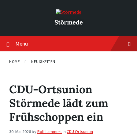
Skip
Skip
Skip
to
to
to
content
main
footer
navigation
Störmede
Menu
HOME
NEUIGKEITEN
CDU-Ortsunion
Störmede lädt zum
Frühschoppen ein
30. Mai 2026
by
Rolf Lammert
in
CDU Ortsunion