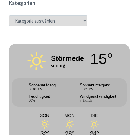
Kategorien
KATEGORIEN
15°
Störmede
sonnig
Sonnenaufgang
Sonnenuntergang
06:02 AM
09:01 PM
Feuchtigkeit
Windgeschwindigkeit
60%
7.9Km/h
SON
MON
DIE
32°
28°
24°