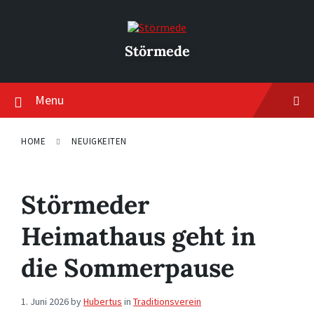
Skip
Skip
Skip
to
to
to
content
main
footer
navigation
Störmede
Menu
HOME
NEUIGKEITEN
Störmeder
Heimathaus geht in
die Sommerpause
1. Juni 2026
by
Hubertus
in
Traditionsverein