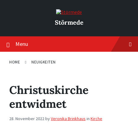
Skip
Skip
Skip
to
to
to
content
main
footer
navigation
Störmede
Menu
HOME
NEUIGKEITEN
Christuskirche
entwidmet
28. November 2022
by
Veronika Brinkhaus
in
Kirche