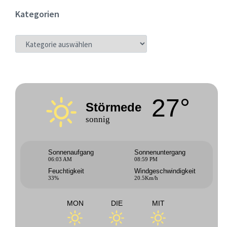
Kategorien
KATEGORIEN
27°
Störmede
sonnig
Sonnenaufgang
Sonnenuntergang
06:03 AM
08:59 PM
Feuchtigkeit
Windgeschwindigkeit
33%
20.5Km/h
MON
DIE
MIT