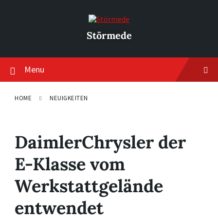
Skip
Skip
Skip
to
to
to
content
main
footer
navigation
Störmede
Menu
HOME
NEUIGKEITEN
DaimlerChrysler der
E-Klasse vom
Werkstattgelände
entwendet