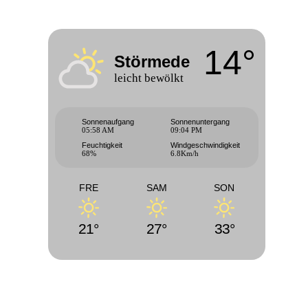
14°
Störmede
leicht bewölkt
Sonnenaufgang
Sonnenuntergang
05:58 AM
09:04 PM
Feuchtigkeit
Windgeschwindigkeit
68%
6.8Km/h
FRE
SAM
SON
21°
27°
33°