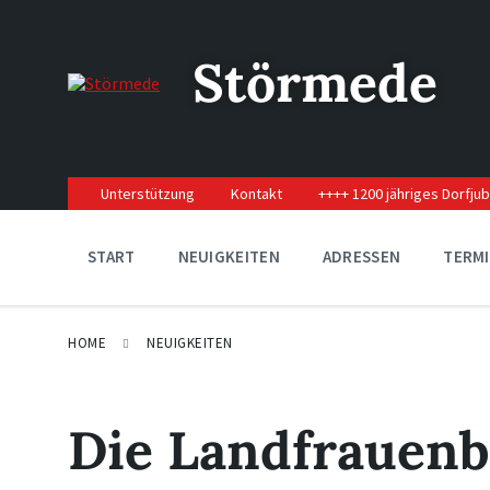
Skip
Skip
Skip
to
to
to
content
main
footer
Störmede
navigation
Unterstützung
Kontakt
++++ 1200 jähriges Dorfju
START
NEUIGKEITEN
ADRESSEN
TERM
HOME
NEUIGKEITEN
Die Landfrauenb