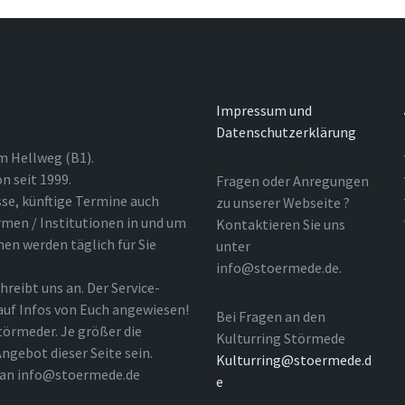
Impressum und
Datenschutzerklärung
m Hellweg (B1).
n seit 1999.
Fragen oder Anregungen
sse, künftige Termine auch
zu unserer Webseite ?
rmen / Institutionen in und um
Kontaktieren Sie uns
nen werden täglich für Sie
unter
info@stoermede.de.
hreibt uns an. Der Service-
 auf Infos von Euch angewiesen!
Bei Fragen an den
törmeder. Je größer die
Kulturring Störmede
ngebot dieser Seite sein.
Kulturring@stoermede.d
l an info@stoermede.de
e