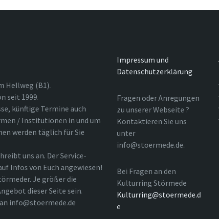
Impressum und
Datenschutzerklärung
m Hellweg (B1).
n seit 1999.
Fragen oder Anregungen
sse, künftige Termine auch
zu unserer Webseite ?
rmen / Institutionen in und um
Kontaktieren Sie uns
nen werden täglich für Sie
unter
info@stoermede.de.
hreibt uns an. Der Service-
 auf Infos von Euch angewiesen!
Bei Fragen an den
törmeder. Je größer die
Kulturring Störmede
ngebot dieser Seite sein.
Kulturring@stoermede.d
l an info@stoermede.de
e