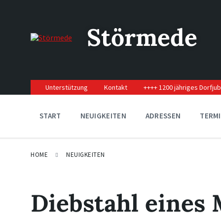
Skip
Skip
Skip
to
to
to
content
main
footer
Störmede
navigation
Unterstützung
Kontakt
++++ 1200 jähriges Dorfju
START
NEUIGKEITEN
ADRESSEN
TERM
HOME
NEUIGKEITEN
Diebstahl eines 