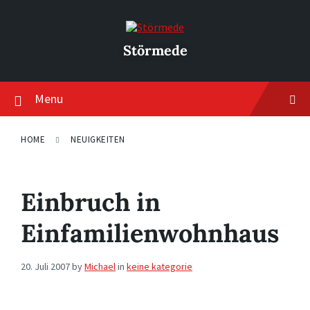
Skip
Skip
Skip
to
to
to
content
main
footer
navigation
Störmede
Menu
HOME
NEUIGKEITEN
Einbruch in
Einfamilienwohnhaus
20. Juli 2007
by
Michael
in
keine kategorie