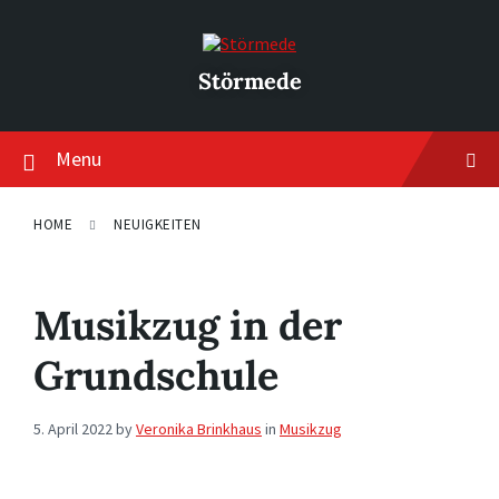
Skip
Skip
Skip
to
to
to
content
main
footer
navigation
Störmede
Menu
HOME
NEUIGKEITEN
Musikzug in der
Grundschule
5. April 2022
by
Veronika Brinkhaus
in
Musikzug